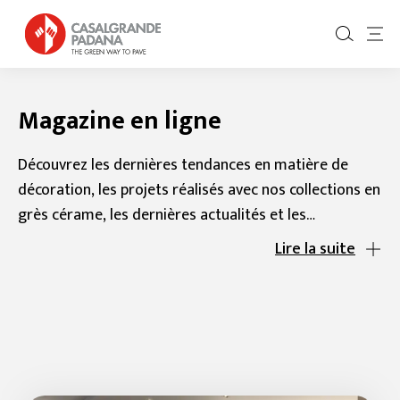
Magazine en ligne
Découvrez les dernières tendances en matière de
décoration, les projets réalisés avec nos collections en
grès cérame, les dernières actualités et les
nombreuses solutions que Casalgrande Padana met à
Lire la suite
disposition pour que vos projets soient uniques. Lisez
tous les articles du magazine et trouvez l’inspiration.