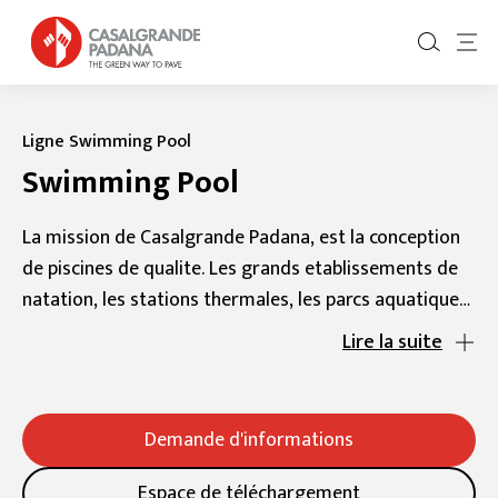
Ligne Swimming Pool
Swimming Pool
La mission de Casalgrande Padana, est la conception
de piscines de qualite. Les grands etablissements de
natation, les stations thermales, les parcs aquatiques
et les piscines privees sont de plus en plus repandus,
Lire la suite
s’etant transformes en lieux de socialisation, en plus
d’etre des oeuvres architecturales importantes. La
recherche sur les matieres, l’analyse des points
Demande d'informations
critiques lies aux projets et l’application de solutions
techniques evoluees sont les activites principales de
Espace de téléchargement