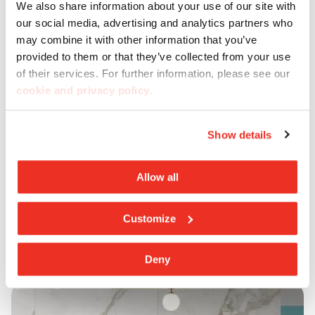
We also share information about your use of our site with
our social media, advertising and analytics partners who
may combine it with other information that you’ve
provided to them or that they’ve collected from your use
of their services. For further information, please see our
cookie and privacy policy
.
Assistance
Show details
Besoin d’aide ? Casalgrande Padana met à
disposition son service client afin d’apporter
l'assistance et les conseils nécessaires.
Allow all
Customize
Contactez-nous
Deny