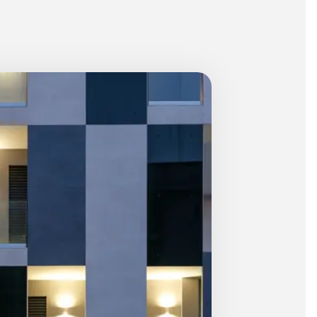
BIM Object
)
Petit (< 60x60cm)