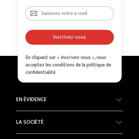
Inscrivez-vous
En cliquant sur « Inscrivez-vous », vous
acceptez les conditions de la politique de
confidentialité
EN ÉVIDENCE
Concours International d’architecture - Grand
LA SOCIÉTÉ
Prix
Developpement durable
Company Profile