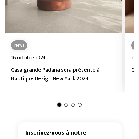
News
N
16 octobre 2024
25 
Casalgrande Padana sera présente à
Con
Boutique Design New York 2024
cé
Inscrivez-vous à notre