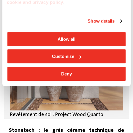
Revêtement de sol et revêtement mural : Project
cookie and privacy policy
.
Wood Pollino
Show details
Allow all
Customize
Deny
Revêtement de sol : Project Wood Quarto
Stonetech : le grès cérame technique de