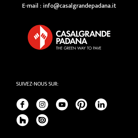
Espace Rèservè
Swimming Pool
Nos Creative Centres
E-mail :
info@casalgrandepadana.it
Terrazzo
Privacy Policy
Bios Ceramics
Cookie Policy
Tactile
Entretien et Nettoyage
SUIVEZ-NOUS SUR
: