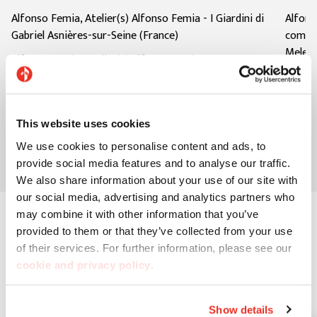
Alfonso Femia, Atelier(s) Alfonso Femia
-
I Giardini di
Alfons
Gabriel Asnières-sur-Seine (France)
comple
Melegar
Alfonso Femia, Atelier(s) Alfonso Femia
Alfons
Découvrez le projet
Décou
This website uses cookies
We use cookies to personalise content and ads, to
provide social media features and to analyse our traffic.
We also share information about your use of our site with
our social media, advertising and analytics partners who
may combine it with other information that you’ve
provided to them or that they’ve collected from your use
of their services. For further information, please see our
cookie and privacy policy
.
Le jury
Show details