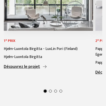
1° PRIX
2° PRI
Hjelm-Luontola Birgitta
-
LuxLin Pori (Finland)
Papp G
Egersz
Hjelm-Luontola Birgitta
Papp G
Découvrez le projet
Décou