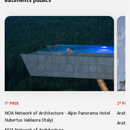
Bâtiments publics
1° PRIX
2° PRI
NOA Network of Architecture
-
Alpin Panorama Hotel
Arata 
Hubertus Valdaora (Italy)
Arata 