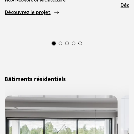
NOA Network of Architecture
Décou
Découvrez le projet
Bâtiments résidentiels