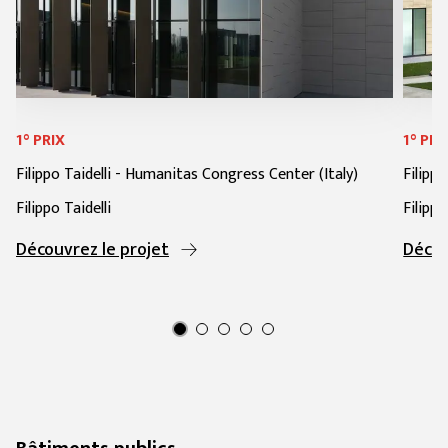
1° PRIX
1° PRI
Filippo Taidelli
-
Humanitas Congress Center (Italy)
Filippo
Filippo Taidelli
Filippo
Découvrez le projet
Décou