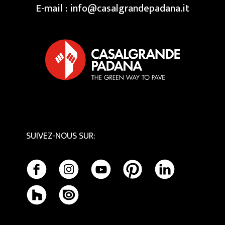
Espace Rèservè
Swimming Pool
Nos Creative Centres
E-mail :
info@casalgrandepadana.it
Terrazzo
Privacy Policy
Bios Ceramics
Cookie Policy
Tactile
Entretien et Nettoyage
SUIVEZ-NOUS SUR
: