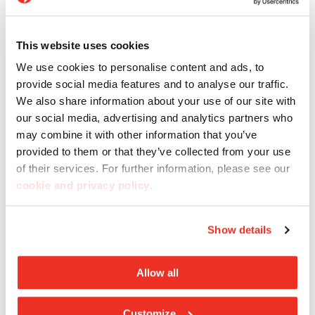
This website uses cookies
We use cookies to personalise content and ads, to
provide social media features and to analyse our traffic.
We also share information about your use of our site with
our social media, advertising and analytics partners who
may combine it with other information that you’ve
provided to them or that they’ve collected from your use
of their services. For further information, please see our
cookie and privacy policy
.
Assistance
Show details
Besoin d’aide ? Casalgrande Padana met à
disposition son service client afin d’apporter
Allow all
l'assistance et les conseils nécessaires.
Customize