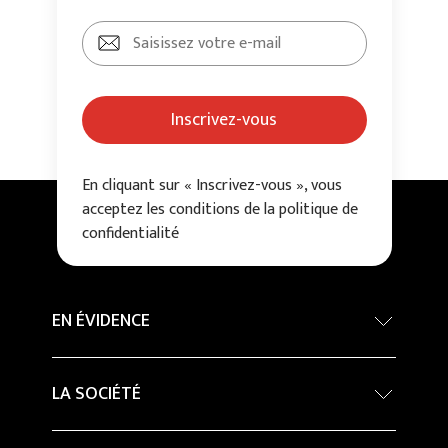
Inscrivez-vous
En cliquant sur « Inscrivez-vous », vous
acceptez les conditions de la politique de
confidentialité
EN ÉVIDENCE
Concours International d’architecture - Grand
LA SOCIÉTÉ
Prix
Developpement durable
Company Profile