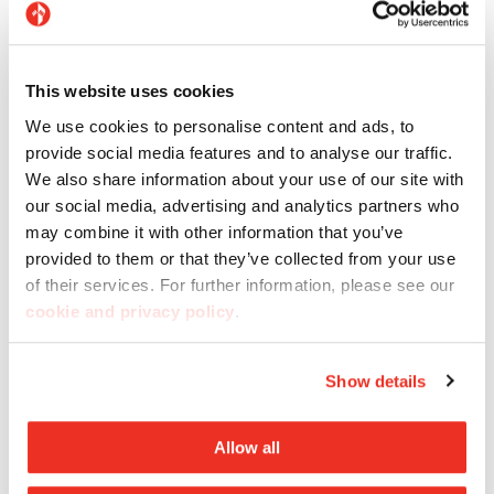
l’efficacité du
traitement antibactérien
de
Casalgrande Padana résiste au temps et à l’usure.
This website uses cookies
Bios Self-Cleaning® : le grès cérame qui purifie
We use cookies to personalise content and ads, to
l'air
provide social media features and to analyse our traffic.
We also share information about your use of our site with
Les dalles en grès cérame
Bios Self-Cleaning
®
de
our social media, advertising and analytics partners who
Casalgrande Padana utilisées pour la réalisation de
may combine it with other information that you’ve
revêtements de façade et d’enveloppes ventilées
provided to them or that they’ve collected from your use
of their services. For further information, please see our
allient des
capacités autonettoyantes à celles
cookie and privacy policy
.
d’élimination des NOx
, qui figurent parmi les
principaux polluants de l’air en milieu urbain. En ce
qui concerne l’élimination des NOx, les
Show details
performances assurées par Bios Self-Cleaning®
offrent une contribution appréciable dans
Allow all
l’amélioration de la qualité de l’environnement des