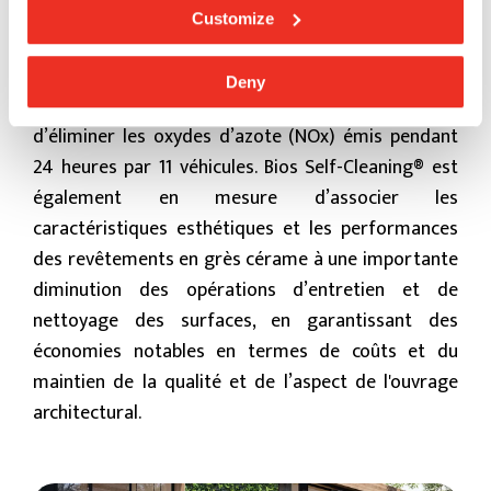
centres urbains. Il suffit de penser qu’une façade de
Customize
150 mètres carrés revêtue de Bios Self-Cleaning® a
une capacité de purifier l’air comparable à celle
Deny
d’une forêt de la taille d’un terrain de football, ou
d’éliminer les oxydes d’azote (NOx) émis pendant
24 heures par 11 véhicules. Bios Self-Cleaning® est
également en mesure d’associer les
caractéristiques esthétiques et les performances
des revêtements en grès cérame à une importante
diminution des opérations d’entretien et de
nettoyage des surfaces, en garantissant des
économies notables en termes de coûts et du
maintien de la qualité et de l’aspect de l'ouvrage
architectural.