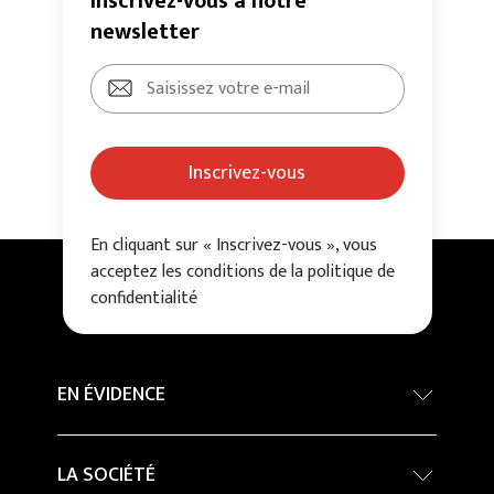
Inscrivez-vous à notre
newsletter
Inscrivez-vous
En cliquant sur « Inscrivez-vous », vous
acceptez les conditions de la politique de
confidentialité
EN ÉVIDENCE
Concours International d’architecture - Grand
LA SOCIÉTÉ
Prix