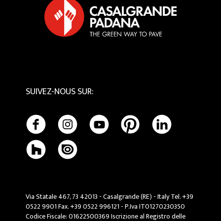
Tactile
Entretien et Nettoyage
SUIVEZ-NOUS SUR
:
Via Statale 467, 73 42013 - Casalgrande (RE) - Italy Tel. +39
0522 9901 Fax. +39 0522 996121 - P.Iva IT01270230350
Codice Fiscale: 01622500369 Iscrizione al Registro delle