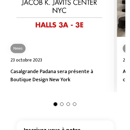
News
N
23 octobre 2023
27 
Casalgrande Padana sera présente à
Aqu
Boutique Design New York
cé