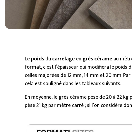
6 mm
8 mm - 10 mm (Standard)
11 mm - 15 mm
Le
poids
du
carrelage
en
grès cérame
au mètre
format, c’est l’épaisseur qui modifiera le poids d
celles majorées de 12 mm, 14 mm et 20 mm. Par c
cela est souligné dans les tableaux suivants.
En moyenne, le grès cérame pèse de 20 à 22 kg p
pèse 21 kg par mètre carré ; si l’on considère d