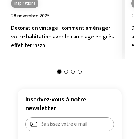
Inspirations
In
28 novembre 2025
20 
Décoration vintage : comment aménager
Dé
votre habitation avec le carrelage en grès
amé
effet terrazzo
en
Inscrivez-vous à notre
newsletter