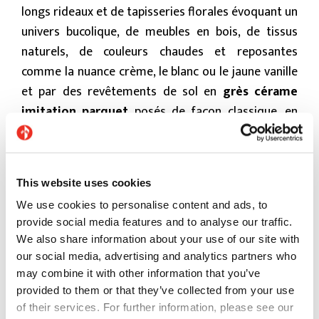
longs rideaux et de tapisseries florales évoquant un
univers bucolique, de meubles en bois, de tissus
naturels, de couleurs chaudes et reposantes
comme la nuance crème, le blanc ou le jaune vanille
et par des revêtements de sol en
grès cérame
imitation parquet
posés de façon classique, en
chevron.
This website uses cookies
Comment adopter le style campagne dans la
cuisine
We use cookies to personalise content and ads, to
provide social media features and to analyse our traffic.
La
cuisine
en maçonnerie ou au design plus
We also share information about your use of our site with
moderne représente le cœur d’une maison décorée
our social media, advertising and analytics partners who
may combine it with other information that you’ve
dans le
style campagne
. Ce style privilégie les
provided to them or that they’ve collected from your use
couleurs qui évoquent les éléments naturels : brun,
of their services. For further information, please see our