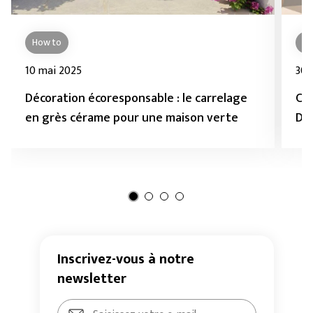
How to
N
10 mai 2025
30 
Décoration écoresponsable : le carrelage
Cas
en grès cérame pour une maison verte
De
Inscrivez-vous à notre
newsletter