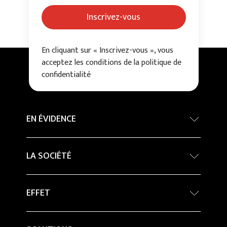
Inscrivez-vous
En cliquant sur « Inscrivez-vous », vous
acceptez les conditions de la politique de
confidentialité
EN ÉVIDENCE
Concours International d’architecture - Grand
LA SOCIÉTÉ
Prix
Developpement durable
Company Profile
EFFET
Percorsi in ceramica
Architecture
Pierre
Magazine
Innovation