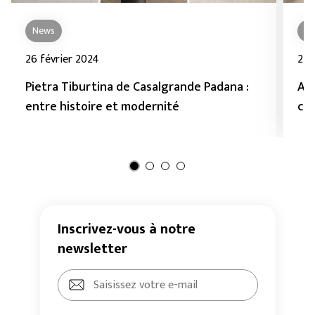
News
N
26 février 2024
27 
Pietra Tiburtina de Casalgrande Padana :
Aqu
entre histoire et modernité
cé
Inscrivez-vous à notre
newsletter