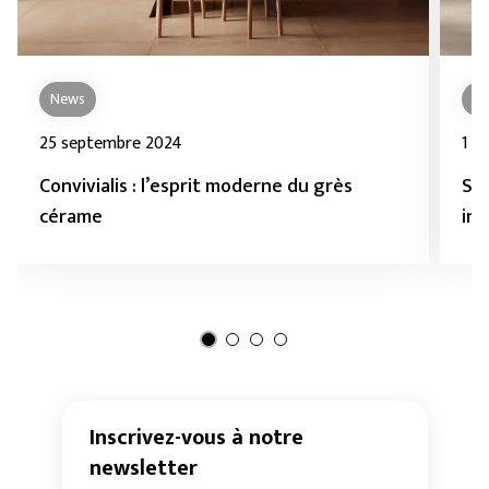
News
In
25 septembre 2024
1 s
Convivialis : l’esprit moderne du grès
St
cérame
int
Inscrivez-vous à notre
newsletter