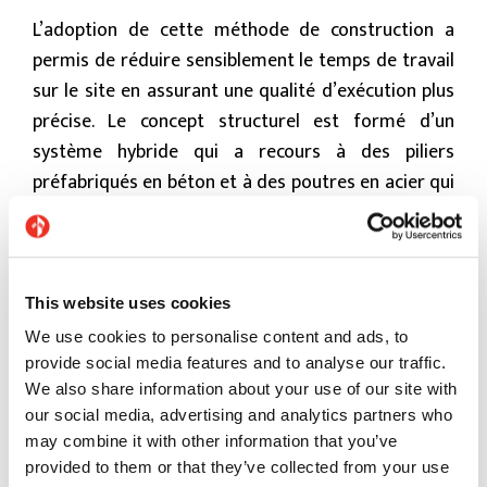
L’adoption de cette méthode de construction a
permis de réduire sensiblement le temps de travail
sur le site en assurant une qualité d’exécution plus
précise. Le concept structurel est formé d’un
système hybride qui a recours à des piliers
préfabriqués en béton et à des poutres en acier qui
créent un grand espace dégagé pour les colonnes,
dont la forme profilée représentant une sorte de
façade brise-soleil permet de filtrer la lumière
directe du soleil.
This website uses cookies
We use cookies to personalise content and ads, to
provide social media features and to analyse our traffic.
We also share information about your use of our site with
our social media, advertising and analytics partners who
may combine it with other information that you’ve
provided to them or that they’ve collected from your use