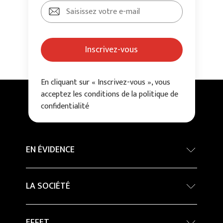
Inscrivez-vous
En cliquant sur « Inscrivez-vous », vous
acceptez les conditions de la politique de
confidentialité
EN ÉVIDENCE
Concours International d’architecture - Grand
LA SOCIÉTÉ
Prix
Developpement durable
Company Profile
EFFET