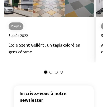
Projets
Pr
5 août 2022
5 ju
École Szent Gellért : un tapis coloré en
Ass
grès cérame
cé
Inscrivez-vous à notre
newsletter