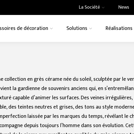
La Société
News
ssoires de décoration
Solutions
Réalisations
s
Architecture
How to
EFFET
eramics
 engagement vert
eative Centres
Bâtiment
Ghost
Murs Ventilés
Swimming Pool
Engagements envers l
Demande d'informatio
Imagina
Résidentiel
communauté et le terri
ses pour
Plaques à induction
Motifs grand form
Pierre
Marbre
Métal
ieur
intégrées
e
e collection en grès cérame née du soleil, sculptée par le ve
Couleur
Bèton
Technic
vient la gardienne de souvenirs anciens qui, en s’entremêla
xturé capable d’animer les surfaces. Des veines irrégulières,
Granit
eurs
ble, des teintes neutres et grises, des tons au style modern
imperfection laissée par les marques du temps, révélant le 
compagne depuis toujours l’homme dans son évolution. Cett
FORMATO