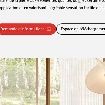
turel de la pierre aux excellentes qualités du grès cérame t
application et en valorisant l’agréable sensation tactile de la
20 mm
Dalles (≥ 120x240cm)
Grand (≥ 60x60cm
Demande d'informations
Espace de téléchargeme
Découvrir toutes les collections