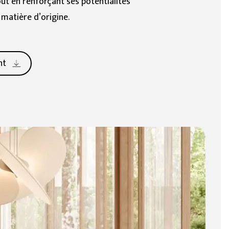
out en renforçant ses potentialités
BIM Object
 matière d’origine.
)
Petit (< 60x60cm)
nt