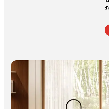
na
d’
6 mm
8 mm - 10 mm (Standard)
11 mm - 15 mm