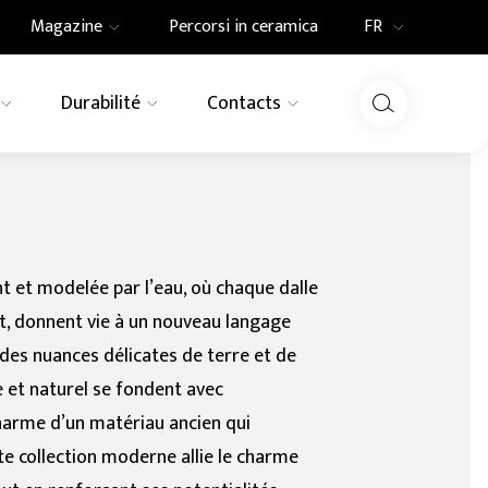
Magazine
Percorsi in ceramica
FR
IT
Durabilité
Contacts
Innovation
News
EN
DE
GAMME
a
n
Piscines
Elements
Tactile
Agenda ONU 2030
Revue de Presse
Revêtement de
toire
façade extérieur
at
Revêtements céramiques
Granitogres
FR
Bois
modulables et combinables
nt et modelée par l’eau, où chaque dalle
Pietre Native
Effet terrazzo
nt, donnent vie à un nouveau langage
 des nuances délicates de terre et de
Granitoker
e et naturel se fondent avec
Gresplus
charme d’un matériau ancien qui
e collection moderne allie le charme
Ecogres