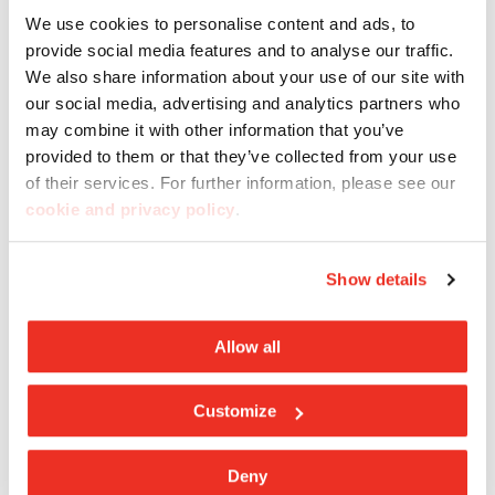
We use cookies to personalise content and ads, to
provide social media features and to analyse our traffic.
We also share information about your use of our site with
our social media, advertising and analytics partners who
may combine it with other information that you’ve
provided to them or that they’ve collected from your use
of their services. For further information, please see our
Assistance
cookie and privacy policy
.
Besoin d’aide ? Casalgrande Padana met à
Show details
disposition son service client afin d’apporter
l'assistance et les conseils nécessaires.
Allow all
Customize
Contactez-nous
Deny