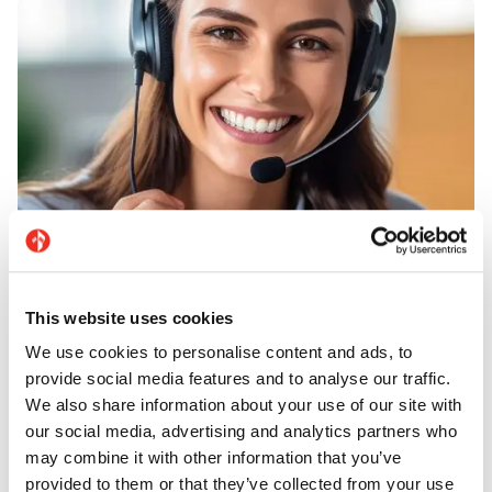
This website uses cookies
We use cookies to personalise content and ads, to
Assistance
provide social media features and to analyse our traffic.
We also share information about your use of our site with
Besoin d’aide ? Casalgrande Padana met à
our social media, advertising and analytics partners who
may combine it with other information that you’ve
disposition son service client afin d’apporter
provided to them or that they’ve collected from your use