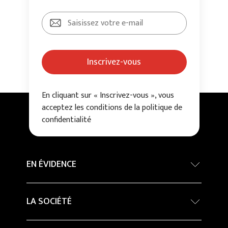
Inscrivez-vous
En cliquant sur « Inscrivez-vous », vous
acceptez les conditions de la politique de
confidentialité
EN ÉVIDENCE
Concours International d’architecture - Grand
LA SOCIÉTÉ
Prix
Developpement durable
Company Profile