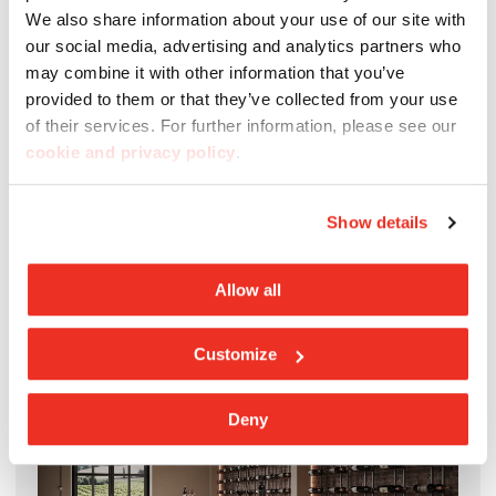
Padana
sont exclusivement composées de
We also share information about your use of our site with
matières premières naturelles. Anallergiques,
our social media, advertising and analytics partners who
ignifuges, respectueuses de l'environnement,
may combine it with other information that you’ve
complètement recyclables, antibactériennes et
provided to them or that they’ve collected from your use
of their services. For further information, please see our
autonettoyantes (grâce au traitement exclusif
Bios
cookie and privacy policy
.
Ceramics
disponible sur demande), elles s'adaptent
à tous les espaces et contribuent ainsi à définir les
lieux du futur à travers la recherche et la mémoire,
Show details
la technologie, l'innovation et la connaissance.
Allow all
Customize
Deny