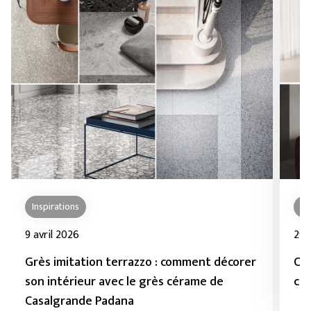
Inspirations
In
9 avril 2026
29 
Grès imitation terrazzo : comment décorer
Co
son intérieur avec le grès cérame de
cé
Casalgrande Padana