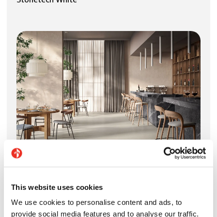
Stonetech White
Stonetech Pearl
This website uses cookies
Polyvalentes et fonctionnelles, les
dalles
We use cookies to personalise content and ads, to
céramiques en grès cérame de Casalgrande
provide social media features and to analyse our traffic.