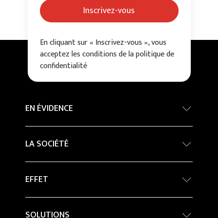
Inscrivez-vous
En cliquant sur « Inscrivez-vous », vous
acceptez les conditions de la politique de
confidentialité
EN ÉVIDENCE
Concours International d’architecture - Grand
LA SOCIÉTÉ
Prix
Developpement durable
Company Profile
EFFET
Percorsi in ceramica
Architecture
Pierre
Magazine
Innovation
SOLUTIONS