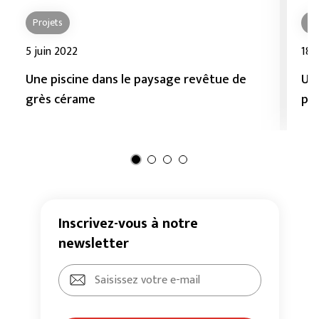
Projets
Pr
5 juin 2022
18 
Une piscine dans le paysage revêtue de
Uni
grès cérame
por
Inscrivez-vous à notre
newsletter