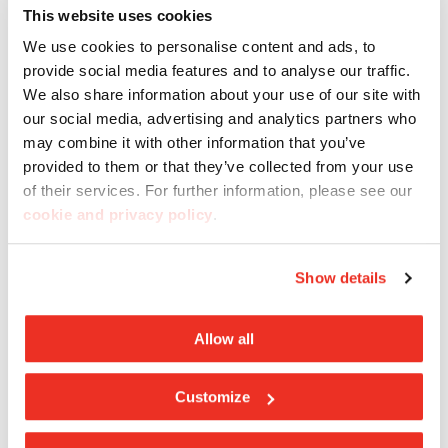
This website uses cookies
Green, Marte Emperador et Rosso Soraya et
We use cookies to personalise content and ads, to
Unicolore Giallo Ocra
provide social media features and to analyse our traffic.
We also share information about your use of our site with
our social media, advertising and analytics partners who
may combine it with other information that you’ve
provided to them or that they’ve collected from your use
of their services. For further information, please see our
cookie and privacy policy
.
Show details
Revêtement de la cheminée : Architecture Acid
Green, Marte Emperador et Rosso Soraya et
Allow all
Unicolore Giallo Ocra
Customize